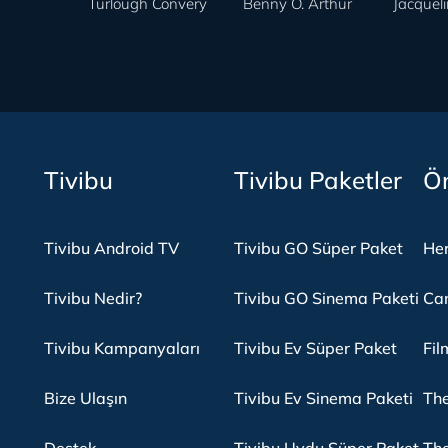
Turlough Convery
Benny O. Arthur
Jacquel
Tivibu
Tivibu Paketler
Ön
Tivibu Android TV
Tivibu GO Süper Paket
Her
Tivibu Nedir?
Tivibu GO Sinema Paketi
Can
Tivibu Kampanyaları
Tivibu Ev Süper Paket
Fil
Bize Ulaşın
Tivibu Ev Sinema Paketi
The