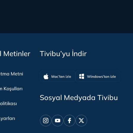
l Metinler
Tivibu’yu İndir
atma Metni
m Koşulları
Sosyal Medyada Tivibu
olitikası
yarları