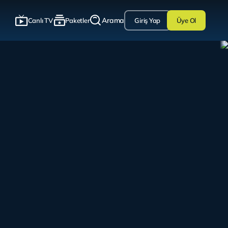
Arama
Canlı TV
Paketler
Giriş Yap
Üye Ol