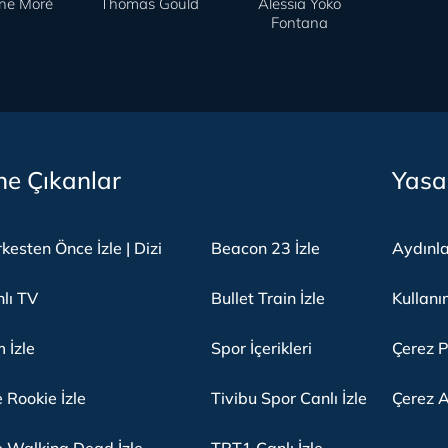
ine Moré
Thomas Gould
Alessia Yoko
Fontana
e Çıkanlar
Yasa
kesten Önce İzle | Dizi
Beacon 23 İzle
Aydınl
lı TV
Bullet Train İzle
Kullanı
m İzle
Spor İçerikleri
Çerez P
 Rookie İzle
Tivibu Spor Canlı İzle
Çerez A