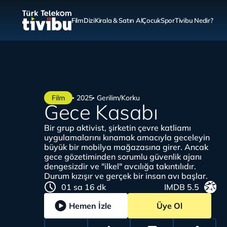
Film
Dizi
Kirala & Satın Al
Çocuk
Spor
Tivibu Nedir?
Film
2025
Gerilim/Korku
Gece Kasabı
Bir grup aktivist, şirketin çevre katliamı
uygulamalarını kınamak amacıyla geceleyin
büyük bir mobilya mağazasına girer. Ancak
gece gözetiminden sorumlu güvenlik ajanı
dengesizdir ve "ilkel" avcılığa takıntılıdır.
Durum kızışır ve gerçek bir insan avı başlar.
01 sa 16 dk
IMDB 5.5
Hemen İzle
Üye Ol