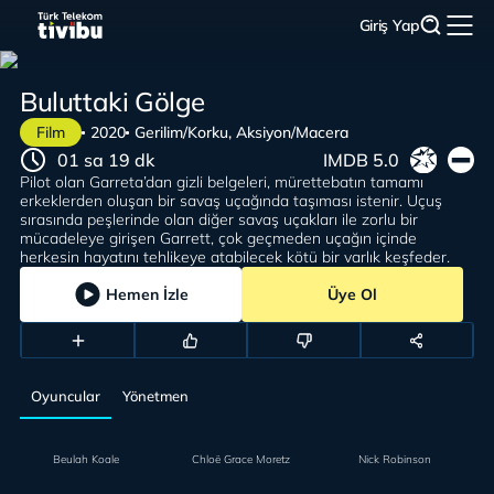
Giriş Yap
Buluttaki Gölge
Film
2020
Gerilim/Korku, Aksiyon/Macera
01 sa 19 dk
IMDB 5.0
Pilot olan Garreta’dan gizli belgeleri, mürettebatın tamamı
erkeklerden oluşan bir savaş uçağında taşıması istenir. Uçuş
sırasında peşlerinde olan diğer savaş uçakları ile zorlu bir
mücadeleye girişen Garrett, çok geçmeden uçağın içinde
herkesin hayatını tehlikeye atabilecek kötü bir varlık keşfeder.
Hemen İzle
Üye Ol
Oyuncular
Yönetmen
Beulah Koale
Chloë Grace Moretz
Nick Robinson