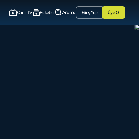
Arama
Canlı TV
Paketler
Giriş Yap
Üye Ol