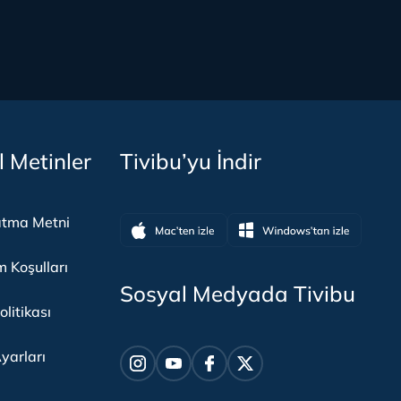
l Metinler
Tivibu’yu İndir
atma Metni
m Koşulları
Sosyal Medyada Tivibu
olitikası
yarları