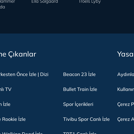
Hammer
Ella Solgaard
Troels Lyby
da
e Çıkanlar
Yasa
kesten Önce İzle | Dizi
Beacon 23 İzle
Aydınl
lı TV
Bullet Train İzle
Kullanı
m İzle
Spor İçerikleri
Çerez P
 Rookie İzle
Tivibu Spor Canlı İzle
Çerez A