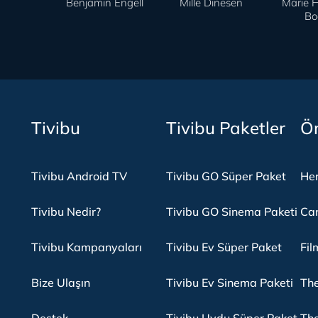
Benjamin Engell
Mille Dinesen
Marie 
Bo
Tivibu
Tivibu Paketler
Ön
Tivibu Android TV
Tivibu GO Süper Paket
Her
Tivibu Nedir?
Tivibu GO Sinema Paketi
Can
Tivibu Kampanyaları
Tivibu Ev Süper Paket
Fil
Bize Ulaşın
Tivibu Ev Sinema Paketi
The