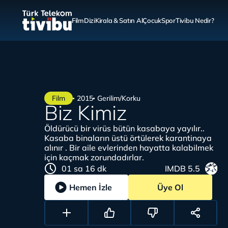
Film
Dizi
Kirala & Satın Al
Çocuk
Spor
Tivibu Nedir?
Film
2015
Gerilim/Korku
Biz Kimiz
Öldürücü bir virüs bütün kasabaya yayılır..
Kasaba binaların üstü örtülerek karantinaya
alınır . Bir aile evlerinden hayatta kalabilmek
için kaçmak zorundadırlar.
01 sa 16 dk
IMDB 5.5
Hemen İzle
Üye Ol