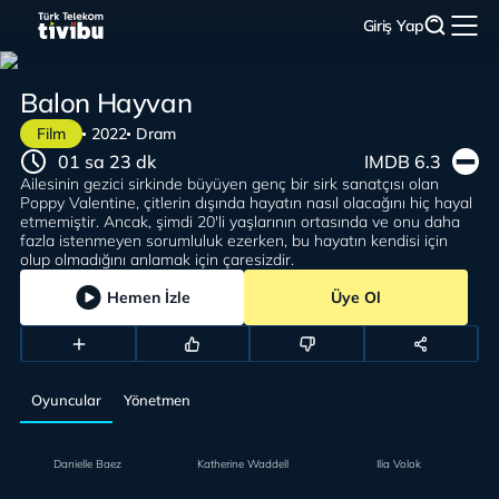
Giriş Yap
Balon Hayvan
Film
2022
Dram
01 sa 23 dk
IMDB 6.3
Ailesinin gezici sirkinde büyüyen genç bir sirk sanatçısı olan
Poppy Valentine, çitlerin dışında hayatın nasıl olacağını hiç hayal
etmemiştir. Ancak, şimdi 20'li yaşlarının ortasında ve onu daha
fazla istenmeyen sorumluluk ezerken, bu hayatın kendisi için
olup olmadığını anlamak için çaresizdir.
Hemen İzle
Üye Ol
Oyuncular
Yönetmen
Danielle Baez
Katherine Waddell
Ilia Volok