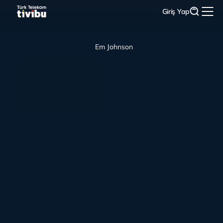
Giriş Yap
Em Johnson