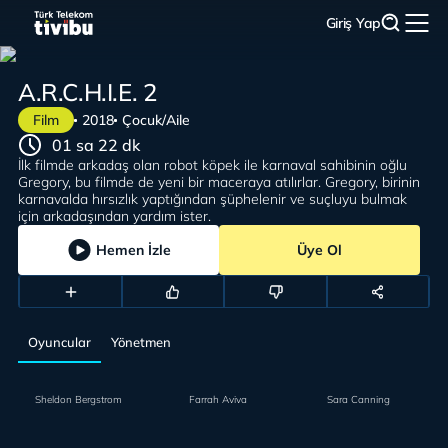
Giriş Yap
A.R.C.H.I.E. 2
Film
2018
Çocuk/Aile
01 sa 22 dk
İlk filmde arkadaş olan robot köpek ile karnaval sahibinin oğlu
Gregory, bu filmde de yeni bir maceraya atılırlar. Gregory, birinin
karnavalda hırsızlık yaptığından şüphelenir ve suçluyu bulmak
için arkadaşından yardım ister.
Hemen İzle
Üye Ol
Oyuncular
Yönetmen
Sheldon Bergstrom
Farrah Aviva
Sara Canning