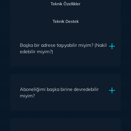
Teknik Özellikler
Teknik Destek
Başka bir adrese taşıyabilir miyim? (Nakil
edebilir miyim?)
Tivibu Uydu alıcısını Türksata bakan bir çanak
kurulumu olan yerde kullanım yapılabilir. Ancak tek
başına uydu alıcısı götürülürse hizmet alınamaz. Alıcı
Aboneliğimi başka birine devredebilir
ve smart kart birlikte götürülüp kurulduğunda hizmet
miyim?
alınabilir. Kalıcı olarak başka adreste kullanılacak olan
Tivibu Uydu ürünü için sistemlerimizde adres
güncellemesi yapılması grekecektir.
Sadece veraseten devir yapılabilir.