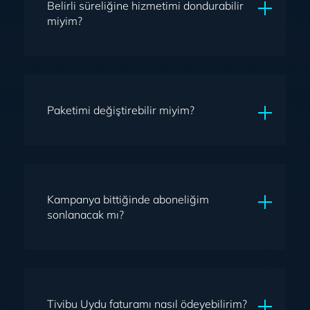
Belirli süreliğine hizmetimi dondurabilir
miyim?
Evet, dondurabilirsiniz. Hat dondurma hizmetinden 12
Ay içinde en fazla 300 gün boyunca
faydalanabilirsiniz.
Paketimi değiştirebilir miyim?
Bulunduğunuz paketten daha üst bir pakete geçiş
yapabilirsiniz.
Kampanya bittiğinde aboneliğim
sonlanacak mı?
Kampanya süresi sona erdiğinde aboneliğiniz devam
eder ancak paketinizin yürürlükteki tarife ücreti
üzerinden ücretlendirmeye başlarsınız. Kampanyanız
Tivibu Uydu faturamı nasıl ödeyebilirim?
bittiğinde indirimli ücretlerden yararlanmaya devam