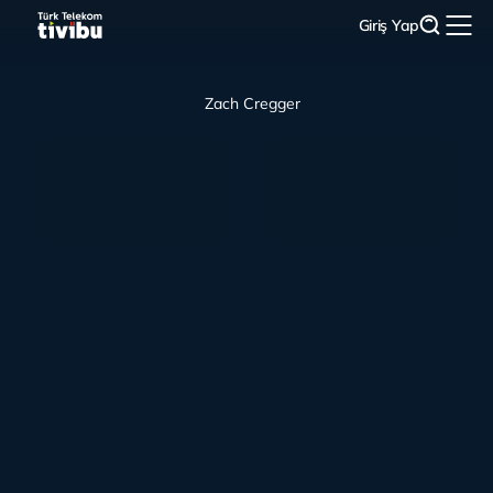
Giriş Yap
Zach Cregger