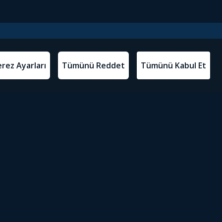
l Metinler
Tivibu’yu İndir
atma Metni
m Koşulları
Sosyal Medyada Tivibu
olitikası
yarları
Erişilebilirlik