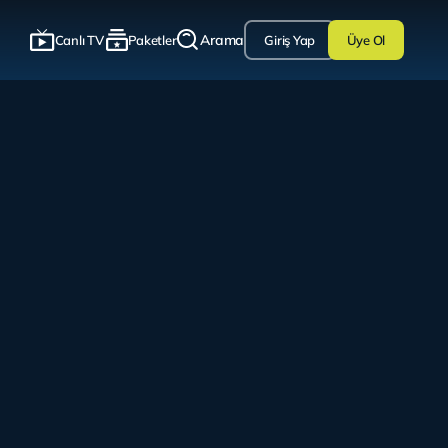
Arama
Canlı TV
Paketler
Giriş Yap
Üye Ol