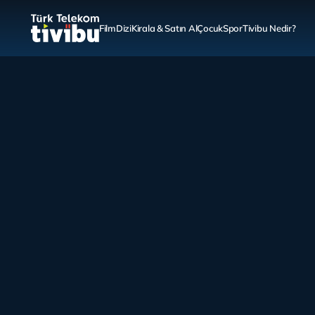
Film
Dizi
Kirala & Satın Al
Çocuk
Spor
Tivibu Nedir?