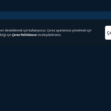
e Çıkanlar
Yasa
kesten Önce İzle | Dizi
Beacon 23 İzle
Aydınl
lı TV
Bullet Train İzle
Kullanı
m İzle
Spor İçerikleri
Çerez P
 Rookie İzle
Tivibu Spor Canlı İzle
Çerez A
 Walking Dead İzle
TRT1 Canlı İzle
ter İzle