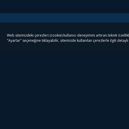
Tivibu
Tivibu Paketler
Ön
Tivibu Android TV
Tivibu GO Süper Paket
Her
Tivibu Nedir?
Tivibu GO Sinema Paketi
Can
Tivibu Kampanyaları
Tivibu Ev Süper Paket
Fil
Bize Ulaşın
Tivibu Ev Sinema Paketi
The
Destek
Tivibu Uydu Süper Paket
The
Ticari Tivibu
Tivibu Uydu Aile Paketi
Dex