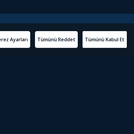
l Metinler
Tivibu’yu İndir
atma Metni
m Koşulları
Sosyal Medyada Tivibu
olitikası
yarları
Erişilebilirlik