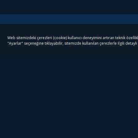
Tivibu
Tivibu Paketler
Ön
Tivibu Android TV
Tivibu GO Süper Paket
Her
Tivibu Nedir?
Tivibu GO Sinema Paketi
Can
Tivibu Kampanyaları
Tivibu Ev Süper Paket
Fil
Bize Ulaşın
Tivibu Ev Sinema Paketi
The
Destek
Tivibu Uydu Süper Paket
The
Ticari Tivibu
Tivibu Uydu Aile Paketi
Dex