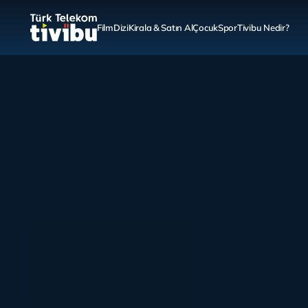
Film
Dizi
Kirala & Satın Al
Çocuk
Spor
Tivibu Nedir?