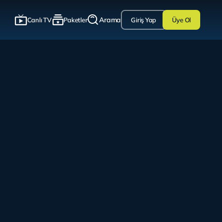
Arama
Canlı TV
Paketler
Giriş Yap
Üye Ol