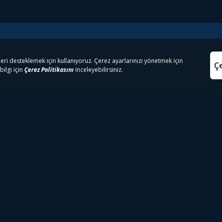
e Çıkanlar
Yasa
kesten Önce İzle | Dizi
Beacon 23 İzle
Aydınl
lı TV
Bullet Train İzle
Kullanı
m İzle
Spor İçerikleri
Çerez P
 Rookie İzle
Tivibu Spor Canlı İzle
Çerez A
 Walking Dead İzle
TRT1 Canlı İzle
ter İzle