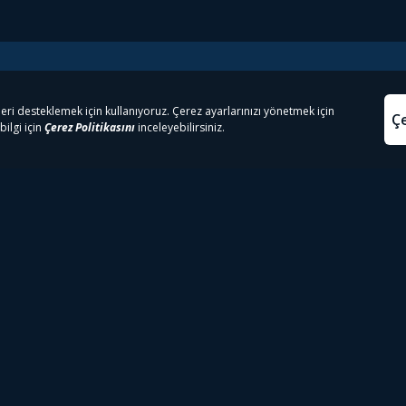
e Çıkanlar
Yasa
kesten Önce İzle | Dizi
Beacon 23 İzle
Aydınl
lı TV
Bullet Train İzle
Kullanı
m İzle
Spor İçerikleri
Çerez P
 Rookie İzle
Tivibu Spor Canlı İzle
Çerez A
 Walking Dead İzle
TRT1 Canlı İzle
ter İzle