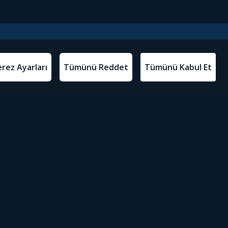
l Metinler
Tivibu’yu İndir
atma Metni
m Koşulları
Sosyal Medyada Tivibu
olitikası
yarları
Erişilebilirlik