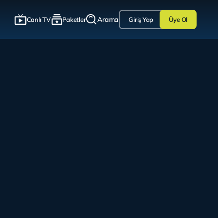
Arama
Canlı TV
Paketler
Giriş Yap
Üye Ol