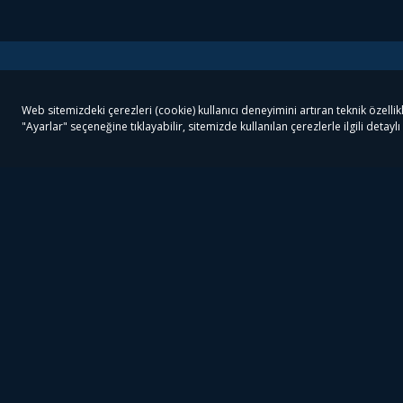
Tivibu
Tivibu Paketler
Ön
Tivibu Android TV
Tivibu GO Süper Paket
Her
Tivibu Nedir?
Tivibu GO Sinema Paketi
Can
Tivibu Kampanyaları
Tivibu Ev Süper Paket
Fil
Bize Ulaşın
Tivibu Ev Sinema Paketi
The
Destek
Tivibu Uydu Süper Paket
The
Ticari Tivibu
Tivibu Uydu Aile Paketi
Dex