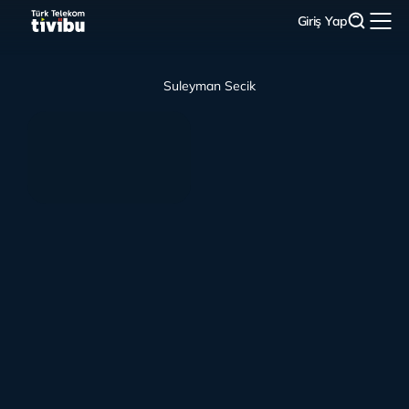
Giriş Yap
Suleyman Secik