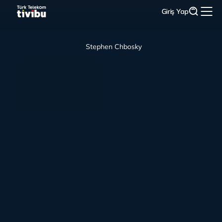
Giriş Yap
Stephen Chbosky