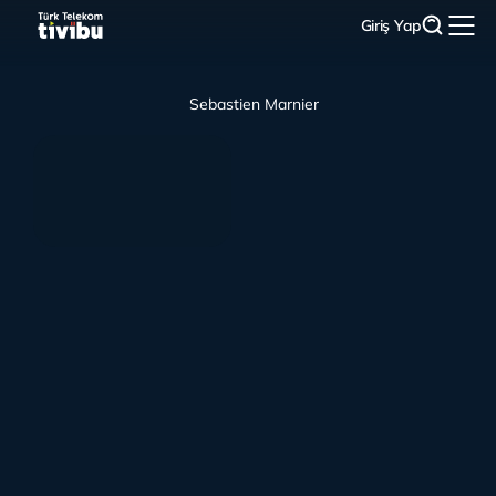
Giriş Yap
Sebastien Marnier