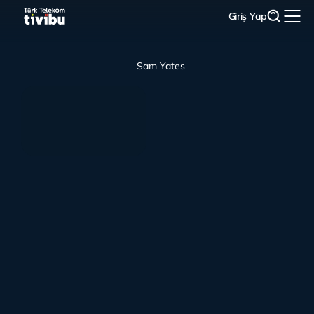
Giriş Yap
Sam Yates