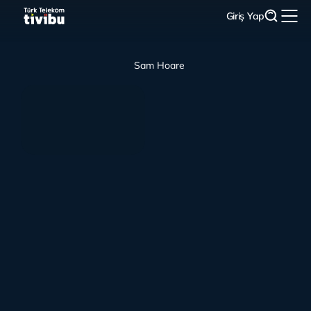
Giriş Yap
Sam Hoare