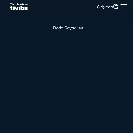
Giriş Yap
Rodo Sayagues