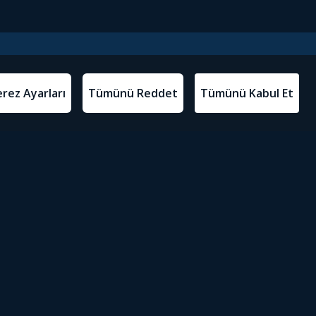
l Metinler
Tivibu’yu İndir
atma Metni
m Koşulları
Sosyal Medyada Tivibu
olitikası
yarları
Erişilebilirlik