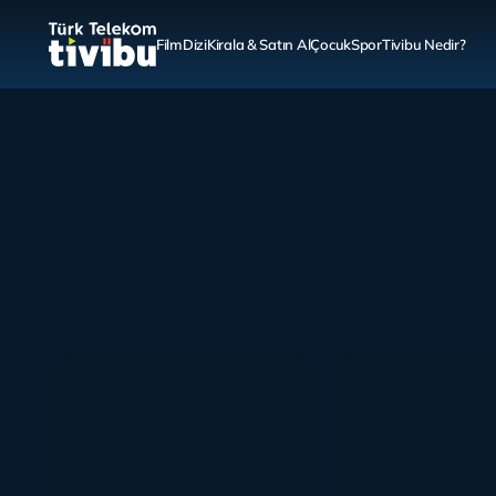
Film
Dizi
Kirala & Satın Al
Çocuk
Spor
Tivibu Nedir?