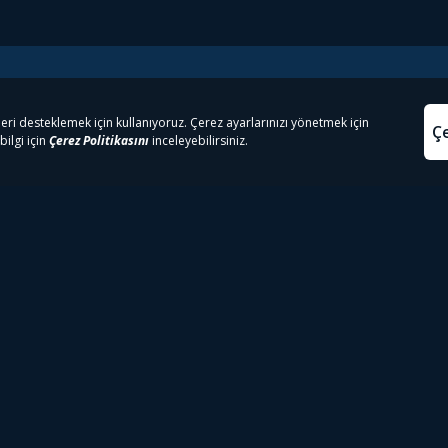
e Çıkanlar
Yasa
kesten Önce İzle | Dizi
Beacon 23 İzle
Aydınl
lı TV
Bullet Train İzle
Kullanı
m İzle
Spor İçerikleri
Çerez P
 Rookie İzle
Tivibu Spor Canlı İzle
Çerez A
 Walking Dead İzle
TRT1 Canlı İzle
ter İzle