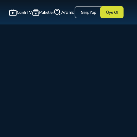
Arama
Canlı TV
Paketler
Giriş Yap
Üye Ol