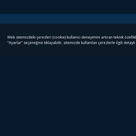
Tivibu
Tivibu Paketler
Ön
Tivibu Android TV
Tivibu GO Süper Paket
Her
Tivibu Nedir?
Tivibu GO Sinema Paketi
Can
Tivibu Kampanyaları
Tivibu Ev Süper Paket
Fil
Bize Ulaşın
Tivibu Ev Sinema Paketi
The
Destek
Tivibu Uydu Süper Paket
The
Ticari Tivibu
Tivibu Uydu Aile Paketi
Dex