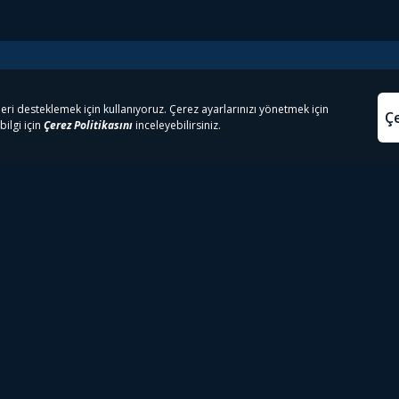
e Çıkanlar
Yasa
kesten Önce İzle | Dizi
Beacon 23 İzle
Aydınl
lı TV
Bullet Train İzle
Kullanı
m İzle
Spor İçerikleri
Çerez P
 Rookie İzle
Tivibu Spor Canlı İzle
Çerez A
 Walking Dead İzle
TRT1 Canlı İzle
ter İzle