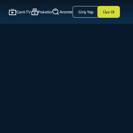
Arama
Canlı TV
Paketler
Giriş Yap
Üye Ol