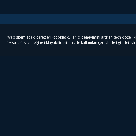
Tivibu
Tivibu Paketler
Ön
Tivibu Android TV
Tivibu GO Süper Paket
Her
Tivibu Nedir?
Tivibu GO Sinema Paketi
Can
Tivibu Kampanyaları
Tivibu Ev Süper Paket
Fil
Bize Ulaşın
Tivibu Ev Sinema Paketi
The
Destek
Tivibu Uydu Süper Paket
The
Ticari Tivibu
Tivibu Uydu Aile Paketi
Dex