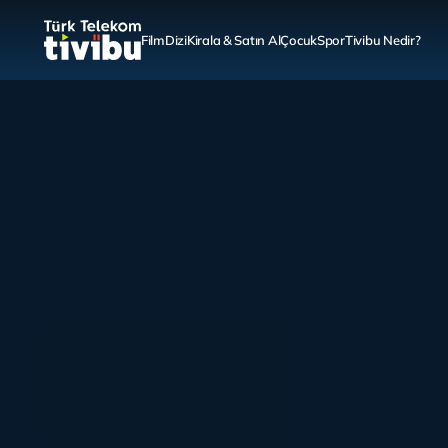
Film
Dizi
Kirala & Satın Al
Çocuk
Spor
Tivibu Nedir?