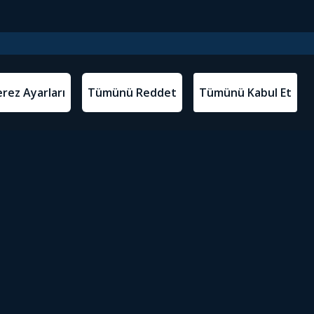
l Metinler
Tivibu’yu İndir
atma Metni
m Koşulları
Sosyal Medyada Tivibu
olitikası
yarları
Erişilebilirlik