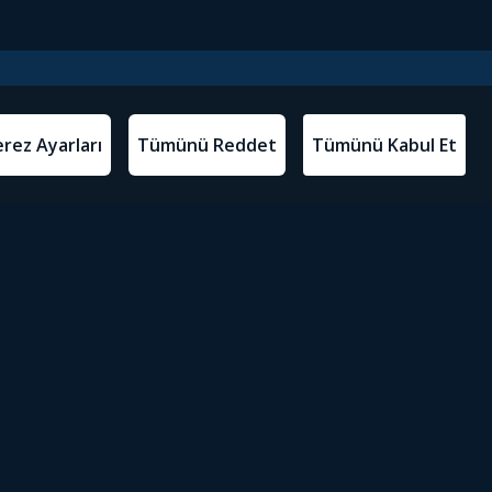
l Metinler
Tivibu’yu İndir
atma Metni
m Koşulları
Sosyal Medyada Tivibu
olitikası
yarları
Erişilebilirlik