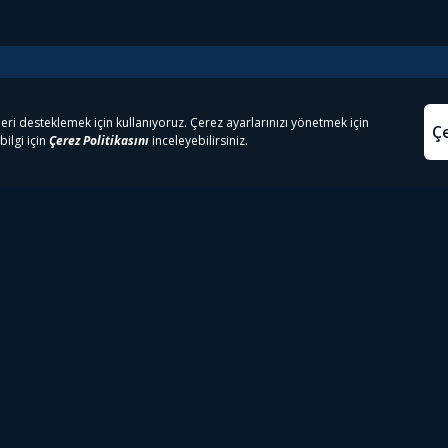
e Çıkanlar
Yasa
kesten Önce İzle | Dizi
Beacon 23 İzle
Aydınl
lı TV
Bullet Train İzle
Kullanı
m İzle
Spor İçerikleri
Çerez P
 Rookie İzle
Tivibu Spor Canlı İzle
Çerez A
 Walking Dead İzle
TRT1 Canlı İzle
ter İzle