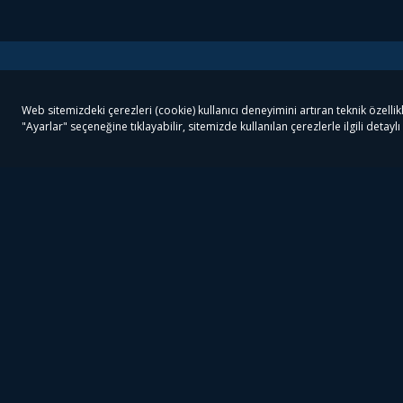
Tivibu
Tivibu Paketler
Ön
Tivibu Android TV
Tivibu GO Süper Paket
Her
Tivibu Nedir?
Tivibu GO Sinema Paketi
Can
Tivibu Kampanyaları
Tivibu Ev Süper Paket
Fil
Bize Ulaşın
Tivibu Ev Sinema Paketi
The
Destek
Tivibu Uydu Süper Paket
The
Ticari Tivibu
Tivibu Uydu Aile Paketi
Dex