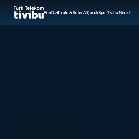
Film
Dizi
Kirala & Satın Al
Çocuk
Spor
Tivibu Nedir?