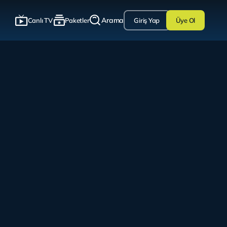
Arama
Canlı TV
Paketler
Giriş Yap
Üye Ol