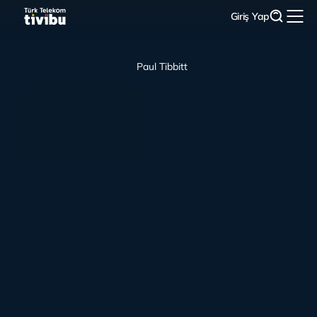
Giriş Yap
Paul Tibbitt