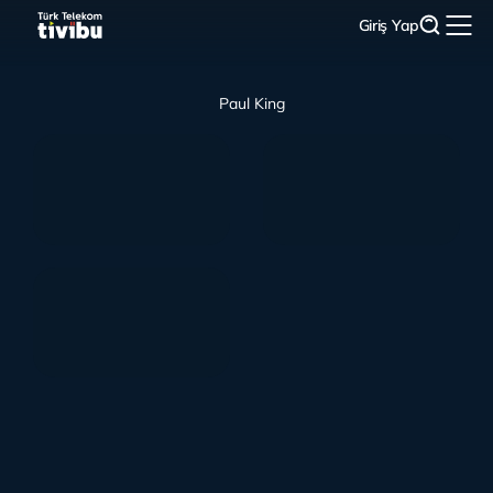
Giriş Yap
Paul King