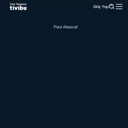
Giriş Yap
Paul Abascal