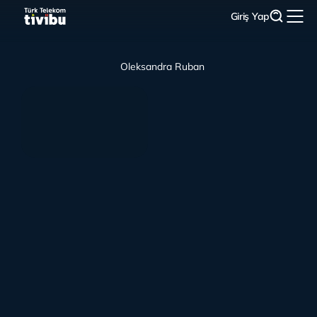
Giriş Yap
Oleksandra Ruban