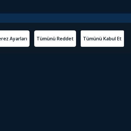
l Metinler
Tivibu’yu İndir
atma Metni
m Koşulları
Sosyal Medyada Tivibu
olitikası
yarları
Erişilebilirlik