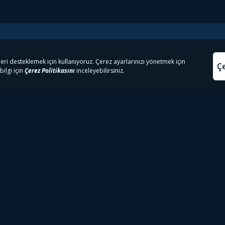
e Çıkanlar
Yasa
kesten Önce İzle | Dizi
Beacon 23 İzle
Aydınl
lı TV
Bullet Train İzle
Kullanı
m İzle
Spor İçerikleri
Çerez P
 Rookie İzle
Tivibu Spor Canlı İzle
Çerez A
 Walking Dead İzle
TRT1 Canlı İzle
ter İzle