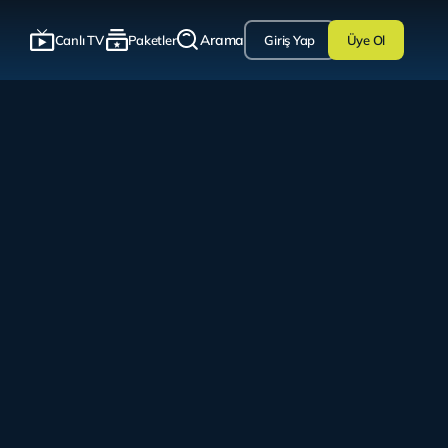
Arama
Canlı TV
Paketler
Giriş Yap
Üye Ol