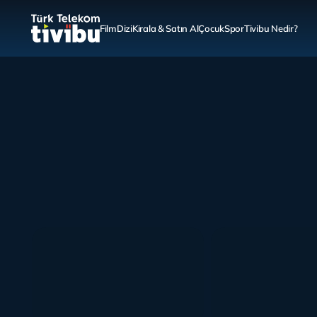
Film
Dizi
Kirala & Satın Al
Çocuk
Spor
Tivibu Nedir?