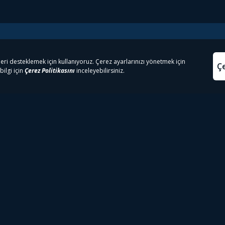
e Çıkanlar
Yasa
kesten Önce İzle | Dizi
Beacon 23 İzle
Aydınl
lı TV
Bullet Train İzle
Kullanı
m İzle
Spor İçerikleri
Çerez P
 Rookie İzle
Tivibu Spor Canlı İzle
Çerez A
 Walking Dead İzle
TRT1 Canlı İzle
ter İzle