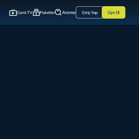
Arama
Canlı TV
Paketler
Giriş Yap
Üye Ol