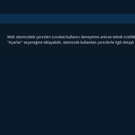
Tivibu
Tivibu Paketler
Ön
Tivibu Android TV
Tivibu GO Süper Paket
Her
Tivibu Nedir?
Tivibu GO Sinema Paketi
Can
Tivibu Kampanyaları
Tivibu Ev Süper Paket
Fil
Bize Ulaşın
Tivibu Ev Sinema Paketi
The
Destek
Tivibu Uydu Süper Paket
The
Ticari Tivibu
Tivibu Uydu Aile Paketi
Dex