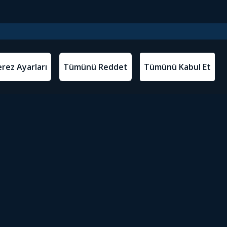
l Metinler
Tivibu’yu İndir
atma Metni
m Koşulları
Sosyal Medyada Tivibu
olitikası
yarları
Erişilebilirlik