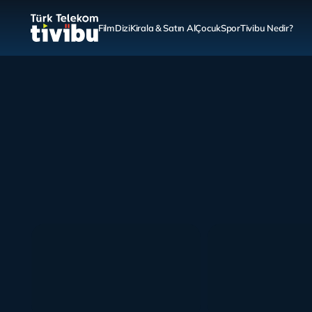
Film
Dizi
Kirala & Satın Al
Çocuk
Spor
Tivibu Nedir?