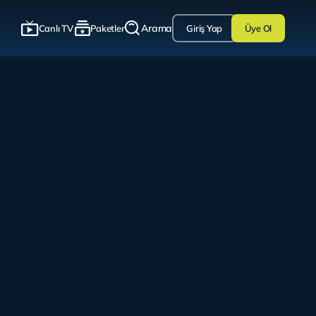
Arama
Canlı TV
Paketler
Giriş Yap
Üye Ol