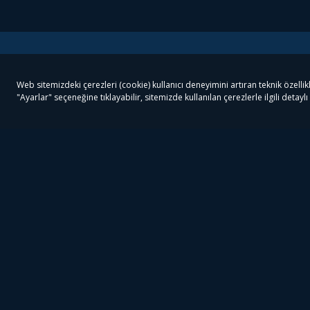
Tivibu
Tivibu Paketler
Ön
Tivibu Android TV
Tivibu GO Süper Paket
Her
Tivibu Nedir?
Tivibu GO Sinema Paketi
Can
Tivibu Kampanyaları
Tivibu Ev Süper Paket
Fil
Bize Ulaşın
Tivibu Ev Sinema Paketi
The
Destek
Tivibu Uydu Süper Paket
The
Ticari Tivibu
Tivibu Uydu Aile Paketi
Dex