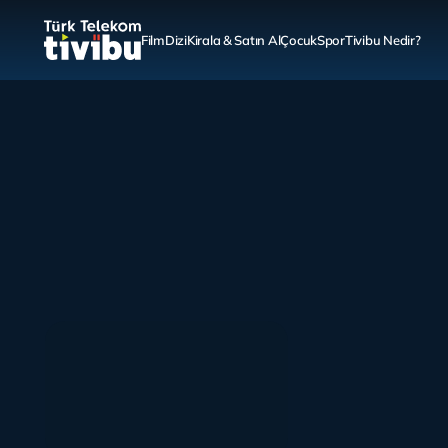
Film
Dizi
Kirala & Satın Al
Çocuk
Spor
Tivibu Nedir?