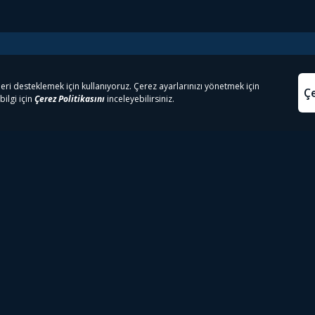
e Çıkanlar
Yasa
kesten Önce İzle | Dizi
Beacon 23 İzle
Aydınl
lı TV
Bullet Train İzle
Kullanı
m İzle
Spor İçerikleri
Çerez P
 Rookie İzle
Tivibu Spor Canlı İzle
Çerez A
 Walking Dead İzle
TRT1 Canlı İzle
ter İzle