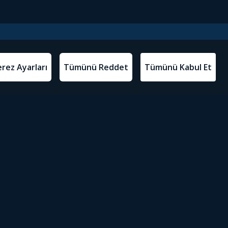
l Metinler
Tivibu’yu İndir
atma Metni
m Koşulları
Sosyal Medyada Tivibu
olitikası
yarları
Erişilebilirlik