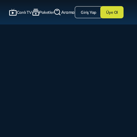
Arama
Canlı TV
Paketler
Giriş Yap
Üye Ol