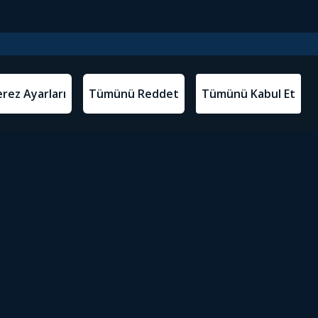
l Metinler
Tivibu’yu İndir
atma Metni
m Koşulları
Sosyal Medyada Tivibu
olitikası
yarları
Erişilebilirlik