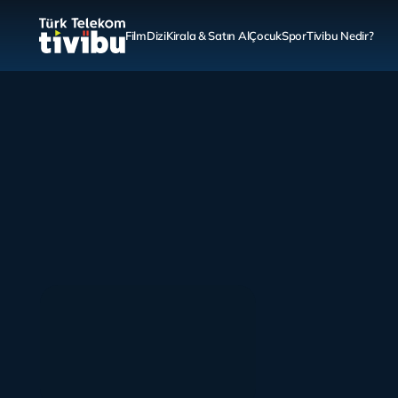
Film
Dizi
Kirala & Satın Al
Çocuk
Spor
Tivibu Nedir?