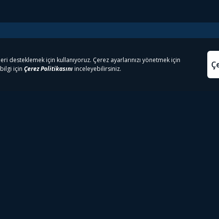
e Çıkanlar
Yasa
kesten Önce İzle | Dizi
Beacon 23 İzle
Aydınl
lı TV
Bullet Train İzle
Kullanı
m İzle
Spor İçerikleri
Çerez P
 Rookie İzle
Tivibu Spor Canlı İzle
Çerez A
 Walking Dead İzle
TRT1 Canlı İzle
ter İzle