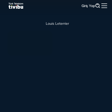
Giriş Yap
Louis Leterrier