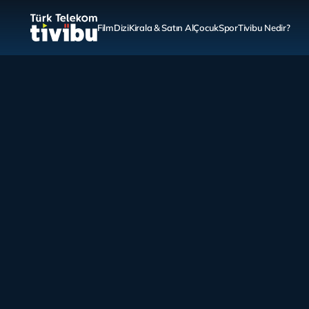
Film
Dizi
Kirala & Satın Al
Çocuk
Spor
Tivibu Nedir?