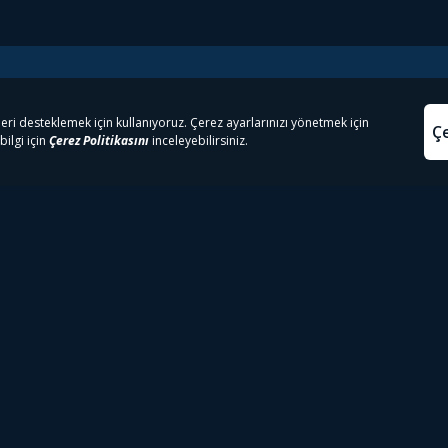
e Çıkanlar
Yasa
kesten Önce İzle | Dizi
Beacon 23 İzle
Aydınl
lı TV
Bullet Train İzle
Kullanı
m İzle
Spor İçerikleri
Çerez P
 Rookie İzle
Tivibu Spor Canlı İzle
Çerez A
 Walking Dead İzle
TRT1 Canlı İzle
ter İzle