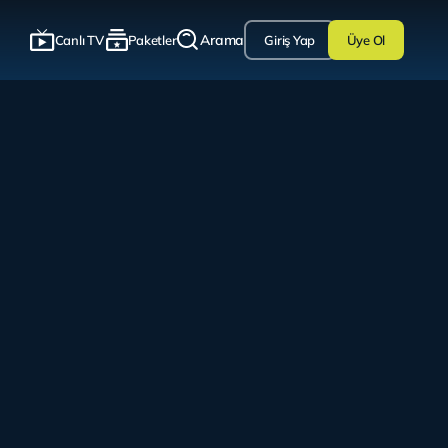
Arama
Canlı TV
Paketler
Giriş Yap
Üye Ol