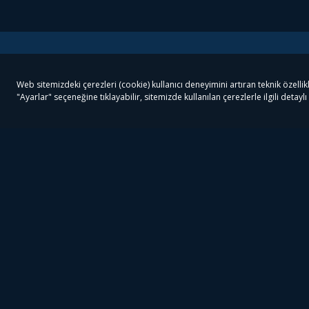
Tivibu
Tivibu Paketler
Ön
Tivibu Android TV
Tivibu GO Süper Paket
Her
Tivibu Nedir?
Tivibu GO Sinema Paketi
Can
Tivibu Kampanyaları
Tivibu Ev Süper Paket
Fil
Bize Ulaşın
Tivibu Ev Sinema Paketi
The
Destek
Tivibu Uydu Süper Paket
The
Ticari Tivibu
Tivibu Uydu Aile Paketi
Dex