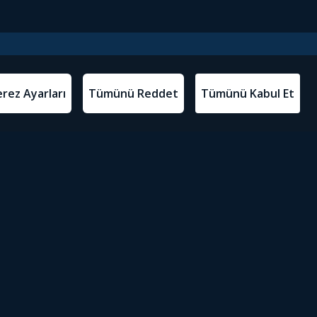
l Metinler
Tivibu’yu İndir
atma Metni
m Koşulları
Sosyal Medyada Tivibu
olitikası
yarları
Erişilebilirlik