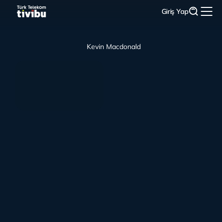
Giriş Yap
Kevin Macdonald