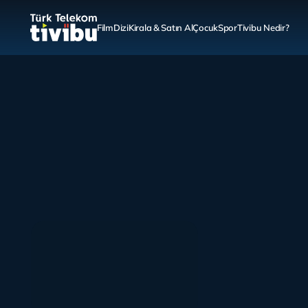
Film
Dizi
Kirala & Satın Al
Çocuk
Spor
Tivibu Nedir?