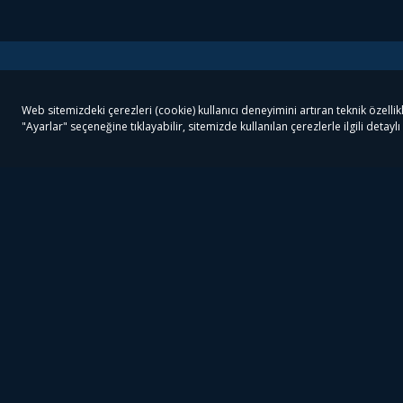
Tivibu
Tivibu Paketler
Ön
Tivibu Android TV
Tivibu GO Süper Paket
Her
Tivibu Nedir?
Tivibu GO Sinema Paketi
Can
Tivibu Kampanyaları
Tivibu Ev Süper Paket
Fil
Bize Ulaşın
Tivibu Ev Sinema Paketi
The
Destek
Tivibu Uydu Süper Paket
The
Ticari Tivibu
Tivibu Uydu Aile Paketi
Dex