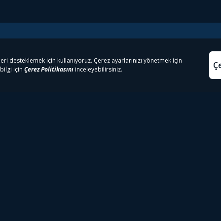
e Çıkanlar
Yasa
kesten Önce İzle | Dizi
Beacon 23 İzle
Aydınl
lı TV
Bullet Train İzle
Kullanı
m İzle
Spor İçerikleri
Çerez P
 Rookie İzle
Tivibu Spor Canlı İzle
Çerez A
 Walking Dead İzle
TRT1 Canlı İzle
ter İzle