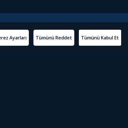
l Metinler
Tivibu’yu İndir
atma Metni
m Koşulları
Sosyal Medyada Tivibu
olitikası
yarları
Erişilebilirlik