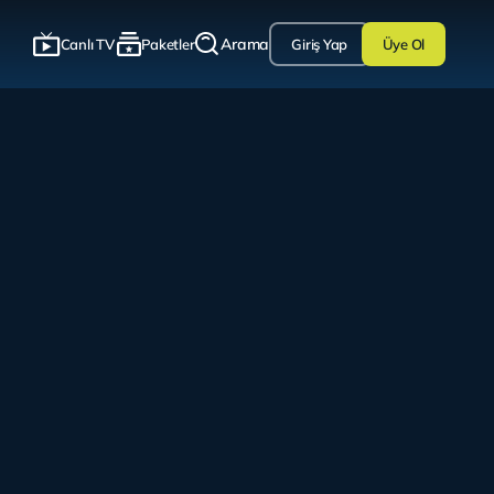
Arama
Canlı TV
Paketler
Giriş Yap
Üye Ol