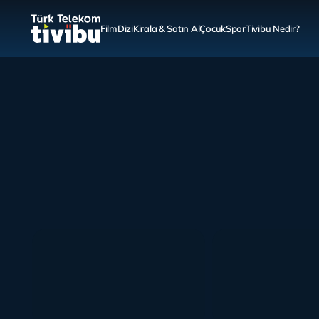
Film
Dizi
Kirala & Satın Al
Çocuk
Spor
Tivibu Nedir?