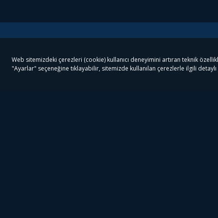
Tivibu
Tivibu Paketler
Ön
Tivibu Android TV
Tivibu GO Süper Paket
Her
Tivibu Nedir?
Tivibu GO Sinema Paketi
Can
Tivibu Kampanyaları
Tivibu Ev Süper Paket
Fil
Bize Ulaşın
Tivibu Ev Sinema Paketi
The
Destek
Tivibu Uydu Süper Paket
The
Ticari Tivibu
Tivibu Uydu Aile Paketi
Dex