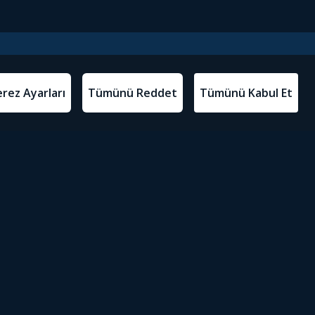
l Metinler
Tivibu’yu İndir
atma Metni
m Koşulları
Sosyal Medyada Tivibu
olitikası
yarları
Erişilebilirlik