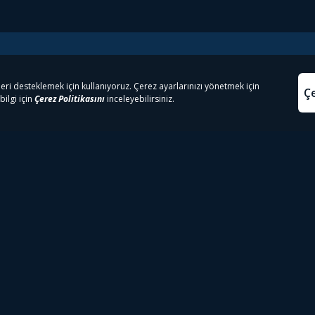
e Çıkanlar
Yasa
kesten Önce İzle | Dizi
Beacon 23 İzle
Aydınl
lı TV
Bullet Train İzle
Kullanı
m İzle
Spor İçerikleri
Çerez P
 Rookie İzle
Tivibu Spor Canlı İzle
Çerez A
 Walking Dead İzle
TRT1 Canlı İzle
ter İzle