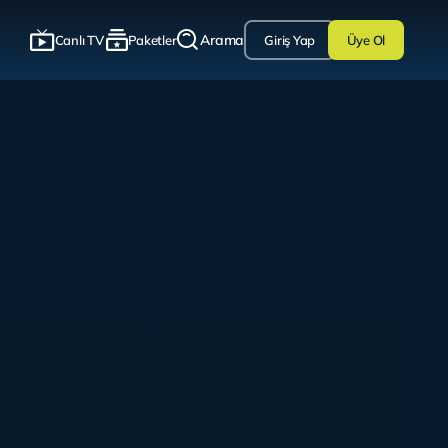
Arama
Canlı TV
Paketler
Giriş Yap
Üye Ol