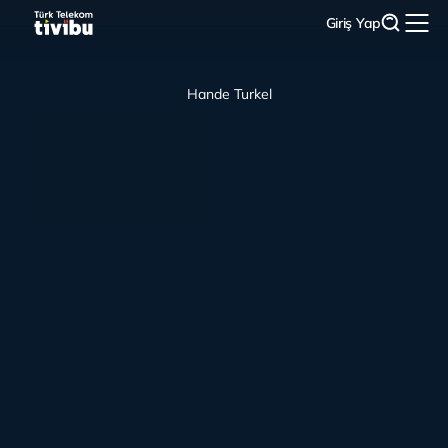
Giriş Yap
Hande Turkel