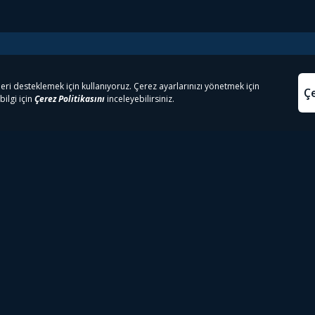
e Çıkanlar
Yasa
kesten Önce İzle | Dizi
Beacon 23 İzle
Aydınl
lı TV
Bullet Train İzle
Kullanı
m İzle
Spor İçerikleri
Çerez P
 Rookie İzle
Tivibu Spor Canlı İzle
Çerez A
 Walking Dead İzle
TRT1 Canlı İzle
ter İzle