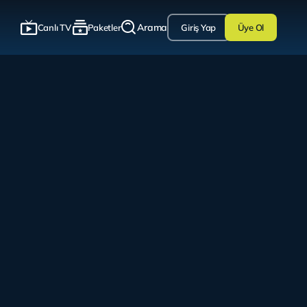
Arama
Canlı TV
Paketler
Giriş Yap
Üye Ol