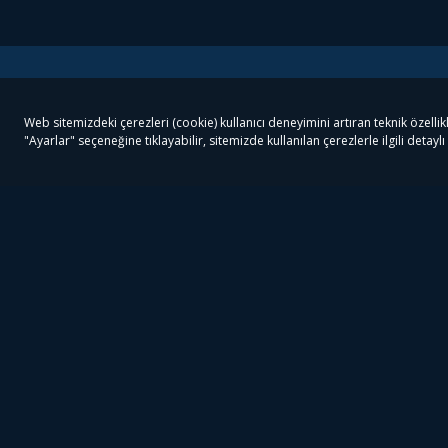
Tivibu
Tivibu Paketler
Ön
Tivibu Android TV
Tivibu GO Süper Paket
Her
Tivibu Nedir?
Tivibu GO Sinema Paketi
Can
Tivibu Kampanyaları
Tivibu Ev Süper Paket
Fil
Bize Ulaşın
Tivibu Ev Sinema Paketi
The
Destek
Tivibu Uydu Süper Paket
The
Ticari Tivibu
Tivibu Uydu Aile Paketi
Dex