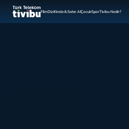
Film
Dizi
Kirala & Satın Al
Çocuk
Spor
Tivibu Nedir?