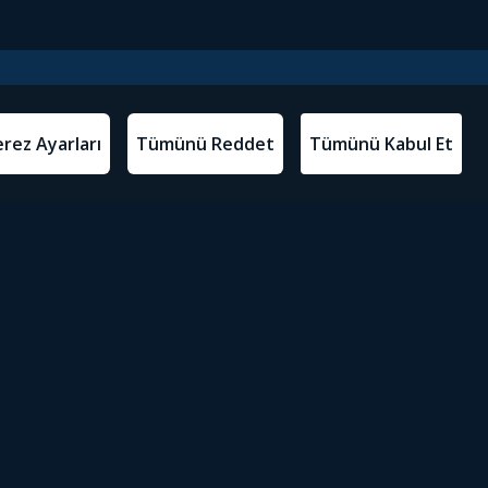
l Metinler
Tivibu’yu İndir
atma Metni
m Koşulları
Sosyal Medyada Tivibu
olitikası
yarları
Erişilebilirlik