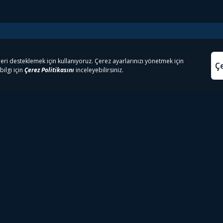
e Çıkanlar
Yasa
kesten Önce İzle | Dizi
Beacon 23 İzle
Aydınl
lı TV
Bullet Train İzle
Kullanı
m İzle
Spor İçerikleri
Çerez P
 Rookie İzle
Tivibu Spor Canlı İzle
Çerez A
 Walking Dead İzle
TRT1 Canlı İzle
ter İzle