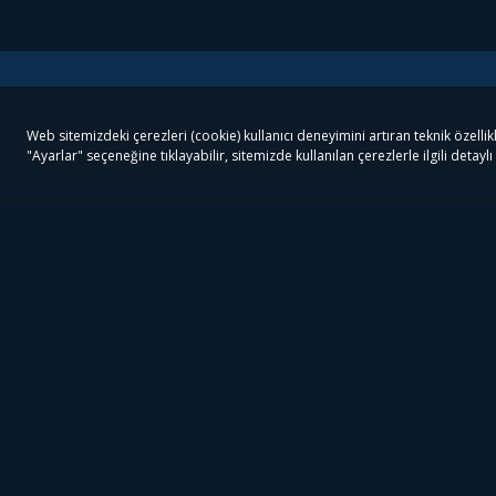
Tivibu
Tivibu Paketler
Ön
Tivibu Android TV
Tivibu GO Süper Paket
Her
Tivibu Nedir?
Tivibu GO Sinema Paketi
Can
Tivibu Kampanyaları
Tivibu Ev Süper Paket
Fil
Bize Ulaşın
Tivibu Ev Sinema Paketi
The
Destek
Tivibu Uydu Süper Paket
The
Ticari Tivibu
Tivibu Uydu Aile Paketi
Dex