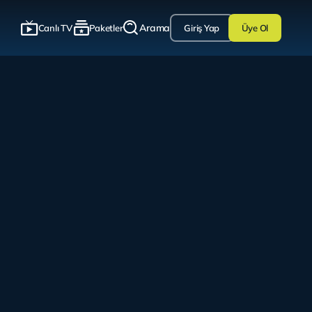
Arama
Canlı TV
Paketler
Giriş Yap
Üye Ol