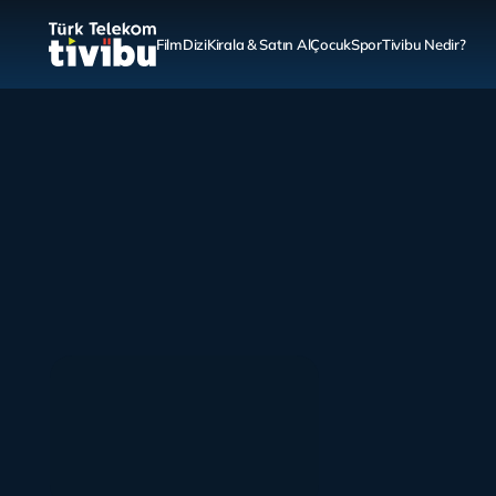
Film
Dizi
Kirala & Satın Al
Çocuk
Spor
Tivibu Nedir?