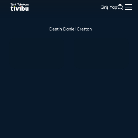
Giriş Yap
Destin Daniel Cretton