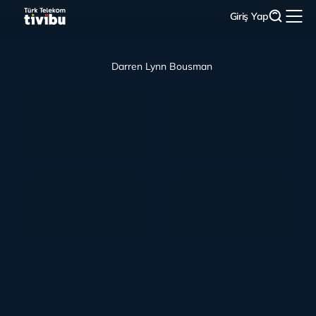
Giriş Yap
Darren Lynn Bousman