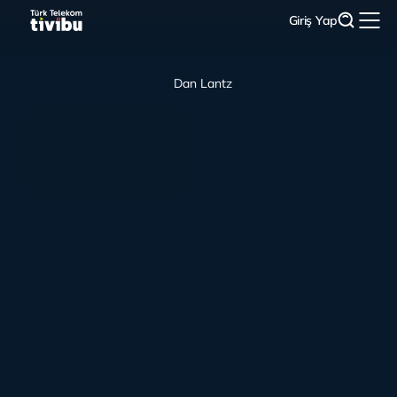
Giriş Yap
Dan Lantz