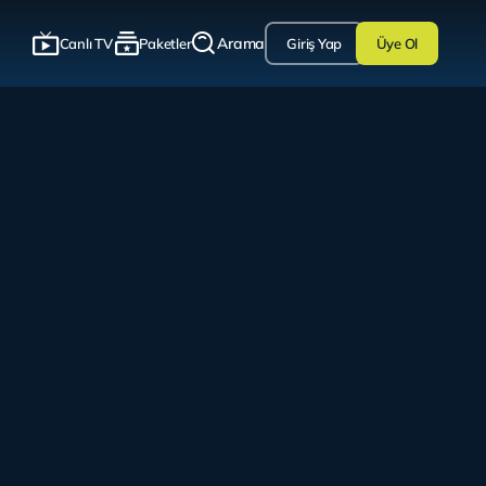
Arama
Canlı TV
Paketler
Giriş Yap
Üye Ol