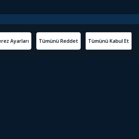
l Metinler
Tivibu’yu İndir
atma Metni
m Koşulları
Sosyal Medyada Tivibu
olitikası
yarları
Erişilebilirlik