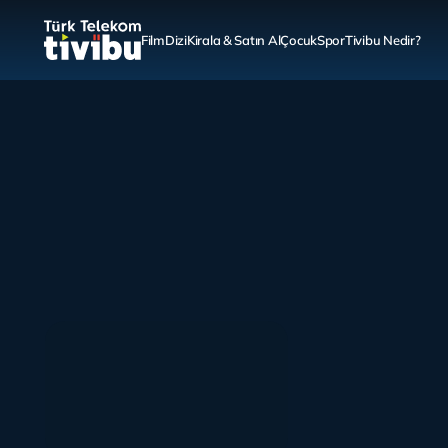
Film
Dizi
Kirala & Satın Al
Çocuk
Spor
Tivibu Nedir?