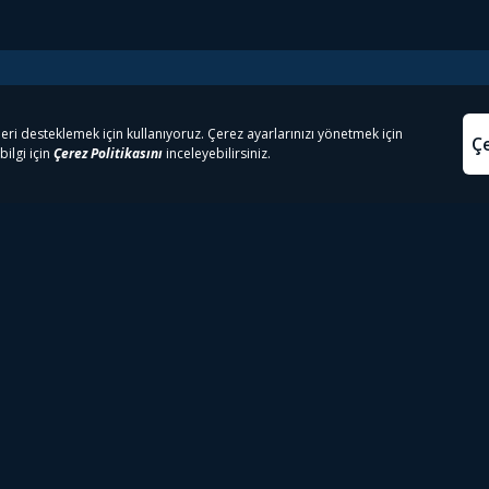
e Çıkanlar
Yasa
kesten Önce İzle | Dizi
Beacon 23 İzle
Aydınl
lı TV
Bullet Train İzle
Kullanı
m İzle
Spor İçerikleri
Çerez P
 Rookie İzle
Tivibu Spor Canlı İzle
Çerez A
 Walking Dead İzle
TRT1 Canlı İzle
ter İzle