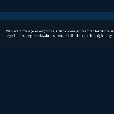
Tivibu
Tivibu Paketler
Ön
Tivibu Android TV
Tivibu GO Süper Paket
Her
Tivibu Nedir?
Tivibu GO Sinema Paketi
Can
Tivibu Kampanyaları
Tivibu Ev Süper Paket
Fil
Bize Ulaşın
Tivibu Ev Sinema Paketi
The
Destek
Tivibu Uydu Süper Paket
The
Ticari Tivibu
Tivibu Uydu Aile Paketi
Dex