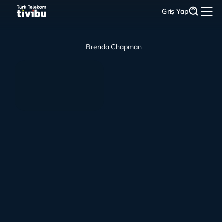
Giriş Yap
Brenda Chapman