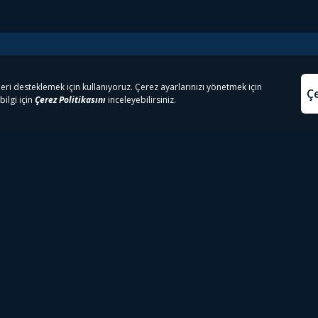
e Çıkanlar
Yasa
kesten Önce İzle | Dizi
Beacon 23 İzle
Aydınl
lı TV
Bullet Train İzle
Kullanı
m İzle
Spor İçerikleri
Çerez P
 Rookie İzle
Tivibu Spor Canlı İzle
Çerez A
 Walking Dead İzle
TRT1 Canlı İzle
ter İzle