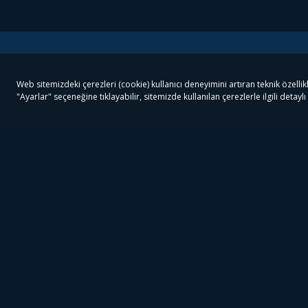
Tivibu
Tivibu Paketler
Ön
Tivibu Android TV
Tivibu GO Süper Paket
Her
Tivibu Nedir?
Tivibu GO Sinema Paketi
Can
Tivibu Kampanyaları
Tivibu Ev Süper Paket
Fil
Bize Ulaşın
Tivibu Ev Sinema Paketi
The
Destek
Tivibu Uydu Süper Paket
The
Ticari Tivibu
Tivibu Uydu Aile Paketi
Dex