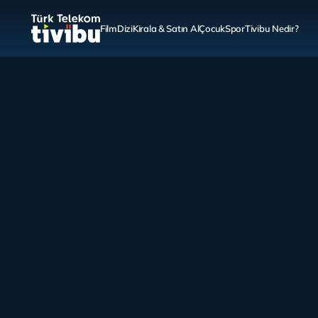
Film
Dizi
Kirala & Satın Al
Çocuk
Spor
Tivibu Nedir?