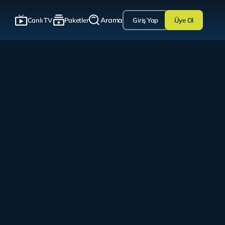
Arama
Canlı TV
Paketler
Giriş Yap
Üye Ol