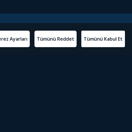
l Metinler
Tivibu’yu İndir
atma Metni
m Koşulları
Sosyal Medyada Tivibu
olitikası
yarları
Erişilebilirlik