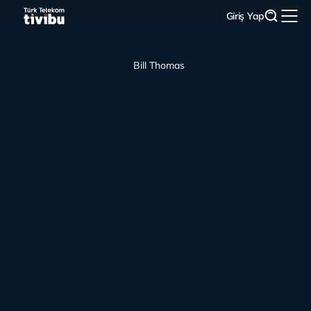
Giriş Yap
Bill Thomas