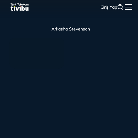
Giriş Yap
Arkasha Stevenson