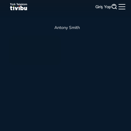
Giriş Yap
Antony Smith