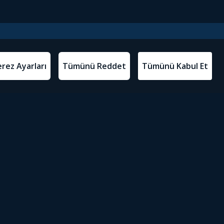
l Metinler
Tivibu’yu İndir
atma Metni
m Koşulları
Sosyal Medyada Tivibu
olitikası
yarları
Erişilebilirlik