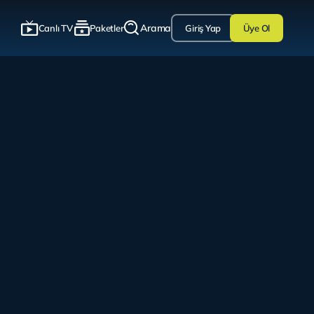
Arama
Canlı TV
Paketler
Giriş Yap
Üye Ol