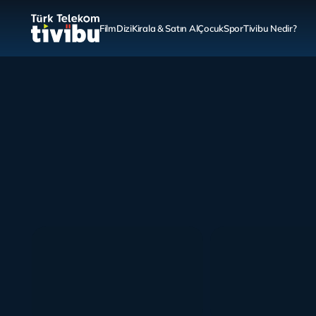
Film
Dizi
Kirala & Satın Al
Çocuk
Spor
Tivibu Nedir?