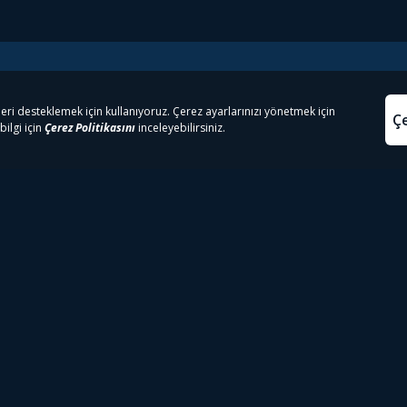
e Çıkanlar
Yasa
kesten Önce İzle | Dizi
Beacon 23 İzle
Aydınl
lı TV
Bullet Train İzle
Kullanı
m İzle
Spor İçerikleri
Çerez P
 Rookie İzle
Tivibu Spor Canlı İzle
Çerez A
 Walking Dead İzle
TRT1 Canlı İzle
ter İzle