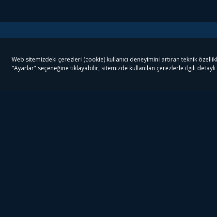
Tivibu
Tivibu Paketler
Ön
Tivibu Android TV
Tivibu GO Süper Paket
Her
Tivibu Nedir?
Tivibu GO Sinema Paketi
Can
Tivibu Kampanyaları
Tivibu Ev Süper Paket
Fil
Bize Ulaşın
Tivibu Ev Sinema Paketi
The
Destek
Tivibu Uydu Süper Paket
The
Ticari Tivibu
Tivibu Uydu Aile Paketi
Dex