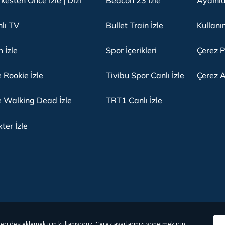
kesten Önce İzle | Dizi
Beacon 23 İzle
Aydınl
lı TV
Bullet Train İzle
Kullanı
m İzle
Spor İçerikleri
Çerez P
 Rookie İzle
Tivibu Spor Canlı İzle
Çerez A
 Walking Dead İzle
TRT1 Canlı İzle
ter İzle