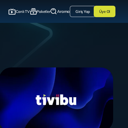
Arama
Canlı TV
Paketler
Giriş Yap
Üye Ol