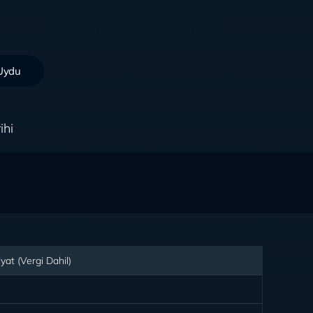
 Uydu
ihi
at (Vergi Dahil)