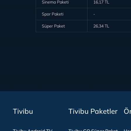
Sinema Paketi
16,17 TL
Spor Paketi
-
Süper Paket
26,34 TL
Tivibu
Tivibu Paketler
Ön