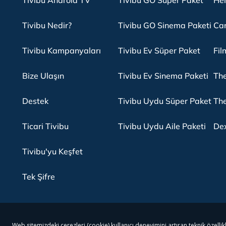
Tivibu Android TV
Tivibu GO Süper Paket
Her
Tivibu Nedir?
Tivibu GO Sinema Paketi
Can
Tivibu Kampanyaları
Tivibu Ev Süper Paket
Fil
Bize Ulaşın
Tivibu Ev Sinema Paketi
The
Destek
Tivibu Uydu Süper Paket
The
Ticari Tivibu
Tivibu Uydu Aile Paketi
Dex
Tivibu'yu Keşfet
Tek Şifre