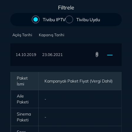
Filtrele
Tivibu IPTV
Tivibu Uydu
Açılış Tarihi
Kapanış Tarihi
14.10.2019
23.06.2021
Paket
Kampanyalı Paket Fiyat (Vergi Dahil)
İsmi
Aile
-
Paketi
Sinema
-
Paketi