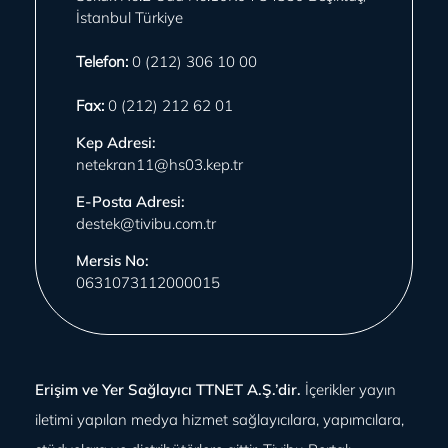
İstanbul Türkiye
Telefon:
0 (212) 306 10 00
Fax:
0 (212) 212 62 01
Kep Adresi:
netekran11@hs03.kep.tr
E-Posta Adresi:
destek@tivibu.com.tr
Mersis No:
0631073112000015
Erişim ve Yer Sağlayıcı TTNET A.Ş.’dir.
İçerikler yayın
iletimi yapılan medya hizmet sağlayıcılara, yapımcılara,