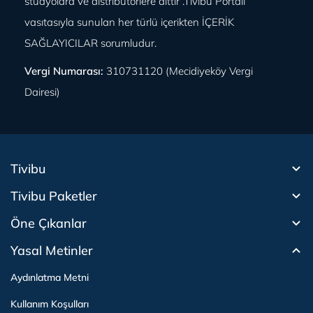
stüdyolara ve distribütörlere aittir .Tivibu Portalı
vasıtasıyla sunulan her türlü içerikten İÇERİK
SAĞLAYICILAR sorumludur.
Vergi Numarası:
310731120 (Mecidiyeköy Vergi
Dairesi)
Tivibu
Tivibu Paketler
Tivibu Android TV
Öne Çıkanlar
Tivibu Nedir?
Tivibu GO Süper Paket
Tivibu Kampanyaları
Yasal Metinler
Tivibu GO Sinema Paketi
Herkesten Önce İzle | Dizi
Beacon 23 İzle
Canlı TV
Bullet Train İzle
Bize Ulaşın
Tivibu Ev Süper Paket
Aydınlatma Metni
Film İzle
Spor İçerikleri
Destek
Tivibu Ev Sinema Paketi
Kullanım Koşulları
The Rookie İzle
Tivibu Spor Canlı İzle