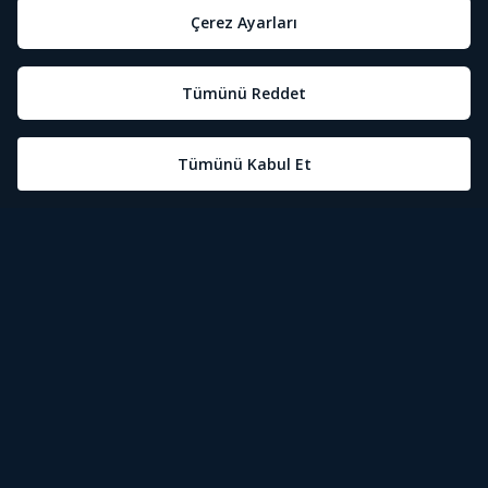
Aile Paketi
Sinema Paketi
129,
149,
00₺
00₺
'den
'den
başlayan fiyatlarla
başlayan fiyatlarla
115’in üzerinde
Aile paketine ek
belgesel, çocuk,
sinema-dizi kanalları ve
yaşam&eğlence, ulusal
binlerce film, dizi içeriği
TV kanalı
Sadece Tivibu’da
Yüzlerce çocuk,
izleyebileceğiniz diziler
belgesel ve yaşam
içeriği